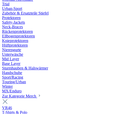
Trial
Urban-Sport
Zubehör & Ersatzteile Stiefel
Protektoren
Safety-Jackets
Neck-Braces
Rückenprotektoren
Ellbogenprotektoren
Knieprotektoren
Hüftprotektoren
Nierengurte
Unterwäsche
Mid Layer
Base Layer
Sturmhauben & Halswärmer
Handschuhe
Sport/Racing
Touring/Urban
Winter
MX/Enduro
Zur Kategorie Merch
VR46
T-Shirts & Polo