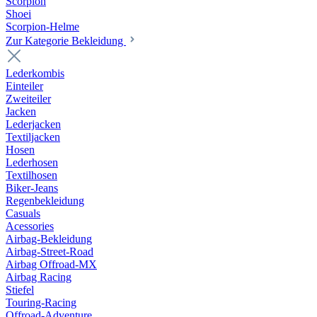
Scorpion
Shoei
Scorpion-Helme
Zur Kategorie Bekleidung
Lederkombis
Einteiler
Zweiteiler
Jacken
Lederjacken
Textiljacken
Hosen
Lederhosen
Textilhosen
Biker-Jeans
Regenbekleidung
Casuals
Acessories
Airbag-Bekleidung
Airbag-Street-Road
Airbag Offroad-MX
Airbag Racing
Stiefel
Touring-Racing
Offroad-Adventure