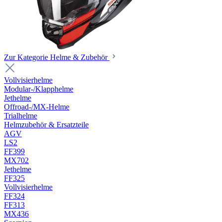
Zur Kategorie Helme & Zubehör
Vollvisierhelme
Modular-/Klapphelme
Jethelme
Offroad-/MX-Helme
Trialhelme
Helmzubehör & Ersatzteile
AGV
LS2
FF399
MX702
Jethelme
FF325
Vollvisierhelme
FF324
FF313
MX436