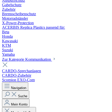
Auspuffschutz
Gabelschutz
Zubehör
Bremsscheibenschutz
Motorradständer
X-Power-Protection
ACERBIS Replica Plastics passend für:
Beta
Honda
Kawasaki
KTM
Suzuki
Yamaha
Zur Kategorie Kommunikation
CARDO-Sprechanlagen
CARDO-Zubehör
Scorpion EXO-Com
Navigation
Suche
Mein Konto