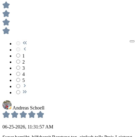
1
2
3
4
5
Andreas Schoell
06-25-2026, 11:31:57 AM