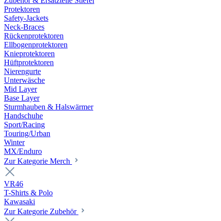
Zubehör & Ersatzteile Stiefel
Protektoren
Safety-Jackets
Neck-Braces
Rückenprotektoren
Ellbogenprotektoren
Knieprotektoren
Hüftprotektoren
Nierengurte
Unterwäsche
Mid Layer
Base Layer
Sturmhauben & Halswärmer
Handschuhe
Sport/Racing
Touring/Urban
Winter
MX/Enduro
Zur Kategorie Merch
VR46
T-Shirts & Polo
Kawasaki
Zur Kategorie Zubehör