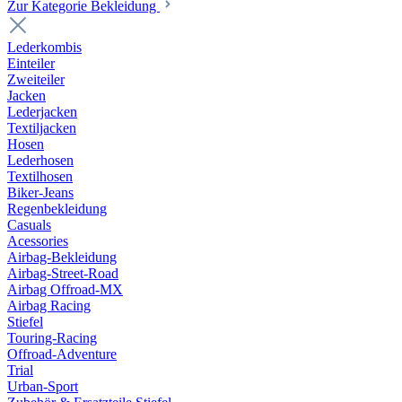
Zur Kategorie Bekleidung
Lederkombis
Einteiler
Zweiteiler
Jacken
Lederjacken
Textiljacken
Hosen
Lederhosen
Textilhosen
Biker-Jeans
Regenbekleidung
Casuals
Acessories
Airbag-Bekleidung
Airbag-Street-Road
Airbag Offroad-MX
Airbag Racing
Stiefel
Touring-Racing
Offroad-Adventure
Trial
Urban-Sport