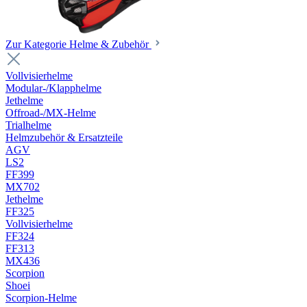
Zur Kategorie Helme & Zubehör
Vollvisierhelme
Modular-/Klapphelme
Jethelme
Offroad-/MX-Helme
Trialhelme
Helmzubehör & Ersatzteile
AGV
LS2
FF399
MX702
Jethelme
FF325
Vollvisierhelme
FF324
FF313
MX436
Scorpion
Shoei
Scorpion-Helme