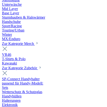
Nierengurte
Unterwäsche
Mid Layer
Base Layer
Sturmhauben & Halswärmer
Handschuhe
Sport/Racing
Touring/Urban
Winter
MX/Enduro
Zur Kategorie Merch
VR46
T-Shirts & Polo
Kawasaki
Zur Kategorie Zubehör
SP-Connect Handyhalter
passend für Handy-Modell:
Sets
Wetterschutz & Schutzglas
Handyhüllen
Halterungen
Elektronik