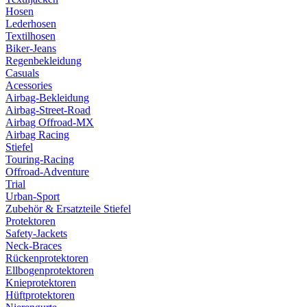
Hosen
Lederhosen
Textilhosen
Biker-Jeans
Regenbekleidung
Casuals
Acessories
Airbag-Bekleidung
Airbag-Street-Road
Airbag Offroad-MX
Airbag Racing
Stiefel
Touring-Racing
Offroad-Adventure
Trial
Urban-Sport
Zubehör & Ersatzteile Stiefel
Protektoren
Safety-Jackets
Neck-Braces
Rückenprotektoren
Ellbogenprotektoren
Knieprotektoren
Hüftprotektoren