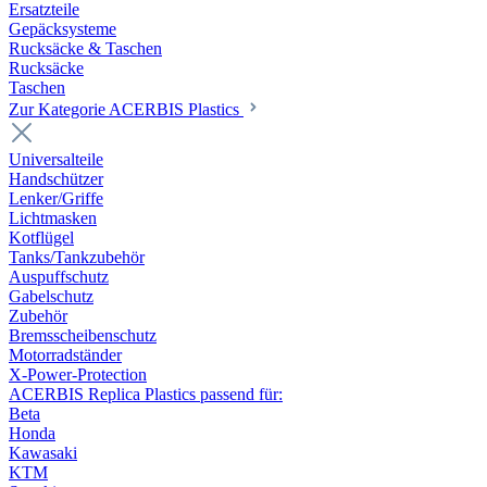
Ersatzteile
Gepäcksysteme
Rucksäcke & Taschen
Rucksäcke
Taschen
Zur Kategorie ACERBIS Plastics
Universalteile
Handschützer
Lenker/Griffe
Lichtmasken
Kotflügel
Tanks/Tankzubehör
Auspuffschutz
Gabelschutz
Zubehör
Bremsscheibenschutz
Motorradständer
X-Power-Protection
ACERBIS Replica Plastics passend für:
Beta
Honda
Kawasaki
KTM