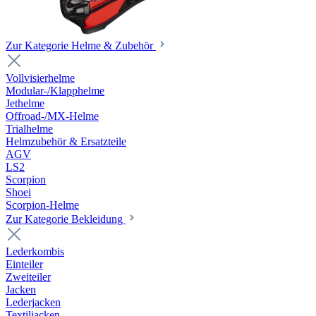
Zur Kategorie Helme & Zubehör
Vollvisierhelme
Modular-/Klapphelme
Jethelme
Offroad-/MX-Helme
Trialhelme
Helmzubehör & Ersatzteile
AGV
LS2
Scorpion
Shoei
Scorpion-Helme
Zur Kategorie Bekleidung
Lederkombis
Einteiler
Zweiteiler
Jacken
Lederjacken
Textiljacken