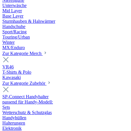
Nierengurte
Unterwäsche
Mid Layer
Base Layer
Sturmhauben & Halswärmer
Handschuhe
Sport/Racing
Touring/Urban
Winter
MX/Enduro
Zur Kategorie Merch
VR46
T-Shirts & Polo
Kawasaki
Zur Kategorie Zubehör
SP-Connect Handyhalter
passend für Handy-Modell:
Sets
Wetterschutz & Schutzglas
Handyhüllen
Halterungen
Elektronik