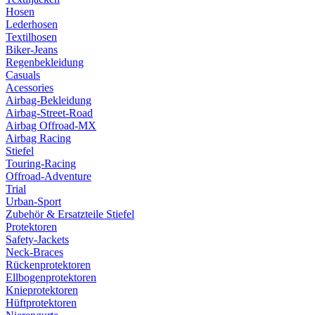
Hosen
Lederhosen
Textilhosen
Biker-Jeans
Regenbekleidung
Casuals
Acessories
Airbag-Bekleidung
Airbag-Street-Road
Airbag Offroad-MX
Airbag Racing
Stiefel
Touring-Racing
Offroad-Adventure
Trial
Urban-Sport
Zubehör & Ersatzteile Stiefel
Protektoren
Safety-Jackets
Neck-Braces
Rückenprotektoren
Ellbogenprotektoren
Knieprotektoren
Hüftprotektoren