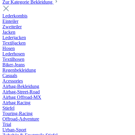
Zur Kategorie Bekleidung
Lederkombis
Einteiler
Zweiteiler
Jacken
Lederjacken
Textiljacken
Hosen
Lederhosen
Textilhosen
Biker-Jeans
Regenbekleidung
Casuals
Acessories
Airbag-Bekleidung
Airbag-Street-Road
Airbag Offroad-MX
Airbag Racing
Stiefel
Touring-Racing
Offroad-Adventure
Trial
Urban-Sport