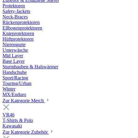
Zubehör & Ersatzteile Stiefel
Protektoren
Safety-Jackets
Neck-Braces
Rückenprotektoren
Ellbogenprotektoren
Knieprotektoren
Hüftprotektoren
Nierengurte
Unterwäsche
Mid Layer
Base Layer
Sturmhauben & Halswärmer
Handschuhe
Sport/Racing
Touring/Urban
Winter
MX/Enduro
Zur Kategorie Merch
VR46
T-Shirts & Polo
Kawasaki
Zur Kategorie Zubehör