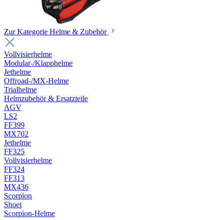
Zur Kategorie Helme & Zubehör
Vollvisierhelme
Modular-/Klapphelme
Jethelme
Offroad-/MX-Helme
Trialhelme
Helmzubehör & Ersatzteile
AGV
LS2
FF399
MX702
Jethelme
FF325
Vollvisierhelme
FF324
FF313
MX436
Scorpion
Shoei
Scorpion-Helme