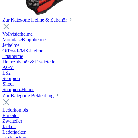
Zur Kategorie Helme & Zubehör
Vollvisierhelme
Modular-/Klapphelme
Jethelme
Offroad-/MX-Helme
Trialhelme
Helmzubehör & Ersatzteile
AGV
LS2
Scorpion
Shoei
Scorpion-Helme
Zur Kategorie Bekleidung
Lederkombis
Einteiler
Zweiteiler
Jacken
Lederjacken
Textiljacken