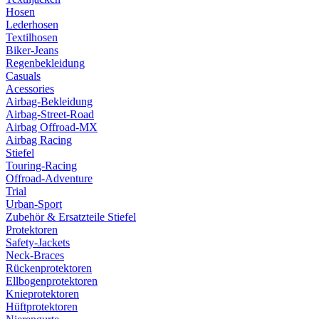
Hosen
Lederhosen
Textilhosen
Biker-Jeans
Regenbekleidung
Casuals
Acessories
Airbag-Bekleidung
Airbag-Street-Road
Airbag Offroad-MX
Airbag Racing
Stiefel
Touring-Racing
Offroad-Adventure
Trial
Urban-Sport
Zubehör & Ersatzteile Stiefel
Protektoren
Safety-Jackets
Neck-Braces
Rückenprotektoren
Ellbogenprotektoren
Knieprotektoren
Hüftprotektoren