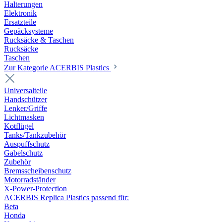
Halterungen
Elektronik
Ersatzteile
Gepäcksysteme
Rucksäcke & Taschen
Rucksäcke
Taschen
Zur Kategorie ACERBIS Plastics
Universalteile
Handschützer
Lenker/Griffe
Lichtmasken
Kotflügel
Tanks/Tankzubehör
Auspuffschutz
Gabelschutz
Zubehör
Bremsscheibenschutz
Motorradständer
X-Power-Protection
ACERBIS Replica Plastics passend für:
Beta
Honda