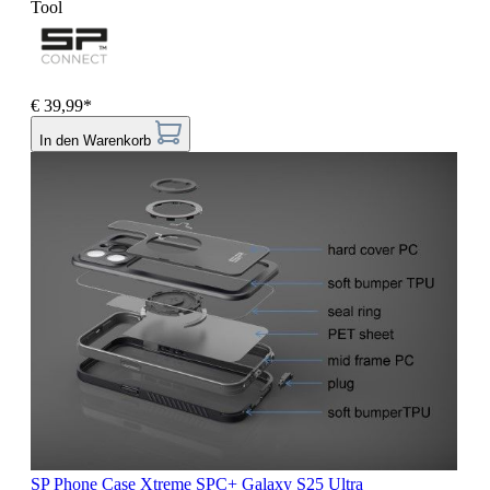
Tool
€ 39,99*
In den Warenkorb
SP Phone Case Xtreme SPC+ Galaxy S25 Ultra