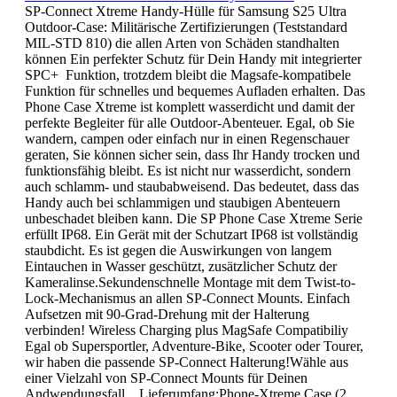
SP-Connect Xtreme Handy-Hülle für Samsung S25 Ultra
Outdoor-Case: Militärische Zertifizierungen (Teststandard
MIL-STD 810) die allen Arten von Schäden standhalten
können Ein perfekter Schutz für Dein Handy mit integrierter
SPC+ Funktion, trotzdem bleibt die Magsafe-kompatibele
Funktion für schnelles und bequemes Aufladen erhalten. Das
Phone Case Xtreme ist komplett wasserdicht und damit der
perfekte Begleiter für alle Outdoor-Abenteuer. Egal, ob Sie
wandern, campen oder einfach nur in einen Regenschauer
geraten, Sie können sicher sein, dass Ihr Handy trocken und
funktionsfähig bleibt. Es ist nicht nur wasserdicht, sondern
auch schlamm- und staubabweisend. Das bedeutet, dass das
Handy auch bei schlammigen und staubigen Abenteuern
unbeschadet bleiben kann. Die SP Phone Case Xtreme Serie
erfüllt IP68. Ein Gerät mit der Schutzart IP68 ist vollständig
staubdicht. Es ist gegen die Auswirkungen von langem
Eintauchen in Wasser geschützt, zusätzlicher Schutz der
Kameralinse.Sekundenschnelle Montage mit dem Twist-to-
Lock-Mechanismus an allen SP-Connect Mounts. Einfach
Aufsetzen mit 90-Grad-Drehung mit der Halterung
verbinden! Wireless Charging plus MagSafe Compatibiliy
Egal ob Supersportler, Adventure-Bike, Scooter oder Tourer,
wir haben die passende SP-Connect Halterung!Wähle aus
einer Vielzahl von SP-Connect Mounts für Deinen
Andwendungsfall. Lieferumfang:Phone-Xtreme Case (2