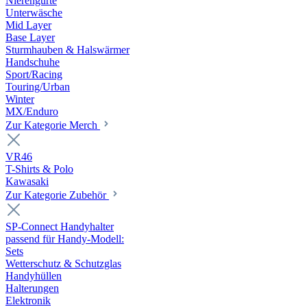
Nierengurte
Unterwäsche
Mid Layer
Base Layer
Sturmhauben & Halswärmer
Handschuhe
Sport/Racing
Touring/Urban
Winter
MX/Enduro
Zur Kategorie Merch
VR46
T-Shirts & Polo
Kawasaki
Zur Kategorie Zubehör
SP-Connect Handyhalter
passend für Handy-Modell:
Sets
Wetterschutz & Schutzglas
Handyhüllen
Halterungen
Elektronik