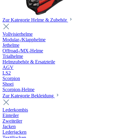
Zur Kategorie Helme & Zubehör
Vollvisierhelme
Modular-/Klapphelme
Jethelme
Offroad-/MX-Helme
Trialhelme
Helmzubehör & Ersatzteile
AGV
LS2
Scorpion
Shoei
Scorpion-Helme
Zur Kategorie Bekleidung
Lederkombis
Einteiler
Zweiteiler
Jacken
Lederjacken
Textiljacken