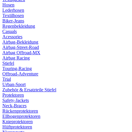
Hosen
Lederhosen
Textilhosen
Biker-Jeans
Regenbekleidung
Casuals
Acessories
Airbag-Bekleidung
Airbag-Street-Road
Airbag Offroad-MX
Airbag Racing
Stiefel
Touring-Racing
Offroad-Adventure
Trial
Urban-Sport
Zubehör & Ersatzteile Stiefel
Protektoren
Safety-Jackets
Neck-Braces
Rückenprotektoren
Ellbogenprotektoren
Knieprotektoren
Hüftprotektoren