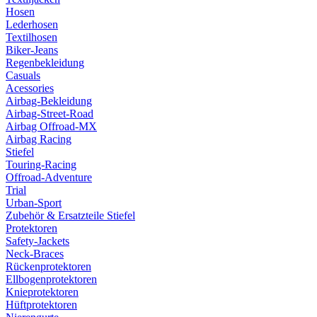
Hosen
Lederhosen
Textilhosen
Biker-Jeans
Regenbekleidung
Casuals
Acessories
Airbag-Bekleidung
Airbag-Street-Road
Airbag Offroad-MX
Airbag Racing
Stiefel
Touring-Racing
Offroad-Adventure
Trial
Urban-Sport
Zubehör & Ersatzteile Stiefel
Protektoren
Safety-Jackets
Neck-Braces
Rückenprotektoren
Ellbogenprotektoren
Knieprotektoren
Hüftprotektoren