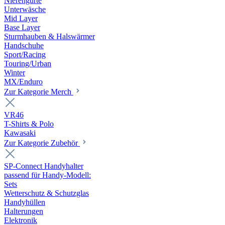
Nierengurte
Unterwäsche
Mid Layer
Base Layer
Sturmhauben & Halswärmer
Handschuhe
Sport/Racing
Touring/Urban
Winter
MX/Enduro
Zur Kategorie Merch
VR46
T-Shirts & Polo
Kawasaki
Zur Kategorie Zubehör
SP-Connect Handyhalter
passend für Handy-Modell:
Sets
Wetterschutz & Schutzglas
Handyhüllen
Halterungen
Elektronik