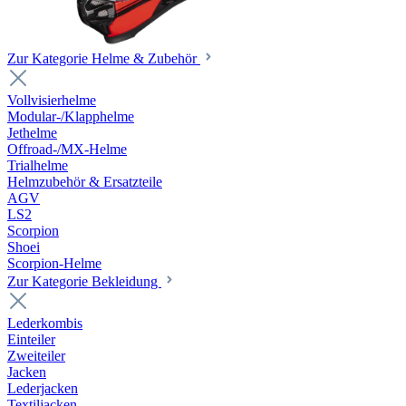
Zur Kategorie Helme & Zubehör
Vollvisierhelme
Modular-/Klapphelme
Jethelme
Offroad-/MX-Helme
Trialhelme
Helmzubehör & Ersatzteile
AGV
LS2
Scorpion
Shoei
Scorpion-Helme
Zur Kategorie Bekleidung
Lederkombis
Einteiler
Zweiteiler
Jacken
Lederjacken
Textiljacken