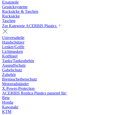
Ersatzteile
Gepäcksysteme
Rucksäcke & Taschen
Rucksäcke
Taschen
Zur Kategorie ACERBIS Plastics
Universalteile
Handschützer
Lenker/Griffe
Lichtmasken
Kotflügel
Tanks/Tankzubehör
Auspuffschutz
Gabelschutz
Zubehör
Bremsscheibenschutz
Motorradständer
X-Power-Protection
ACERBIS Replica Plastics passend für:
Beta
Honda
Kawasaki
KTM