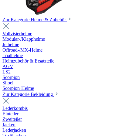
Zur Kategorie Helme & Zubehör
Vollvisierhelme
Modular-/Klapphelme
Jethelme
Offroad-/MX-Helme
Trialhelme
Helmzubehör & Ersatzteile
AGV
LS2
Scorpion
Shoei
Scorpion-Helme
Zur Kategorie Bekleidung
Lederkombis
Einteiler
Zweiteiler
Jacken
Lederjacken
Textiljacken