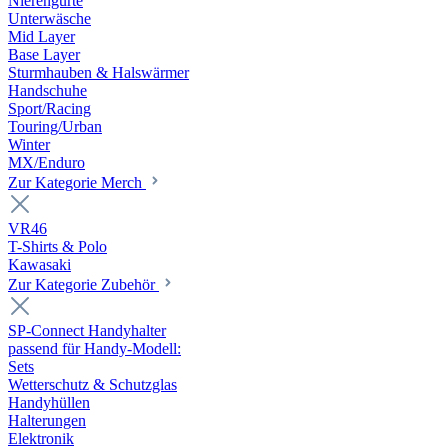
Nierengurte
Unterwäsche
Mid Layer
Base Layer
Sturmhauben & Halswärmer
Handschuhe
Sport/Racing
Touring/Urban
Winter
MX/Enduro
Zur Kategorie Merch
VR46
T-Shirts & Polo
Kawasaki
Zur Kategorie Zubehör
SP-Connect Handyhalter
passend für Handy-Modell:
Sets
Wetterschutz & Schutzglas
Handyhüllen
Halterungen
Elektronik