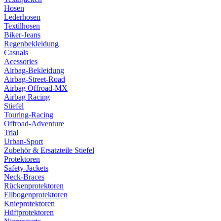
Hosen
Lederhosen
Textilhosen
Biker-Jeans
Regenbekleidung
Casuals
Acessories
Airbag-Bekleidung
Airbag-Street-Road
Airbag Offroad-MX
Airbag Racing
Stiefel
Touring-Racing
Offroad-Adventure
Trial
Urban-Sport
Zubehör & Ersatzteile Stiefel
Protektoren
Safety-Jackets
Neck-Braces
Rückenprotektoren
Ellbogenprotektoren
Knieprotektoren
Hüftprotektoren