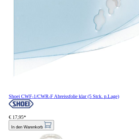
Shoei CWF-1/CWR-F Abreissfolie klar (5 Stck. p.Lage)
€ 17,95*
In den Warenkorb