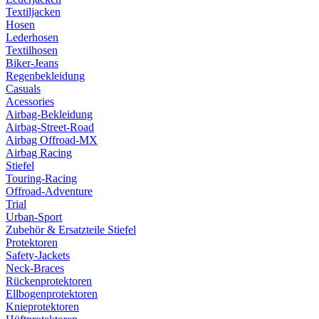
Textiljacken
Hosen
Lederhosen
Textilhosen
Biker-Jeans
Regenbekleidung
Casuals
Acessories
Airbag-Bekleidung
Airbag-Street-Road
Airbag Offroad-MX
Airbag Racing
Stiefel
Touring-Racing
Offroad-Adventure
Trial
Urban-Sport
Zubehör & Ersatzteile Stiefel
Protektoren
Safety-Jackets
Neck-Braces
Rückenprotektoren
Ellbogenprotektoren
Knieprotektoren