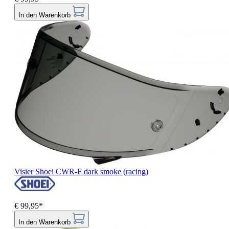
In den Warenkorb
Visier Shoei CWR-F dark smoke (racing)
€ 99,95*
In den Warenkorb