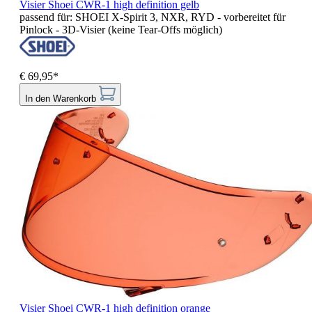
Visier Shoei CWR-1 high definition gelb
passend für: SHOEI X-Spirit 3, NXR, RYD - vorbereitet für
Pinlock - 3D-Visier (keine Tear-Offs möglich)
€ 69,95*
In den Warenkorb
Visier Shoei CWR-1 high definition orange