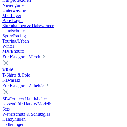
Hüftprotektoren
Nierengurte
Unterwäsche
Mid Layer
Base Layer
Sturmhauben & Halswärmer
Handschuhe
Sport/Racing
Touring/Urban
Winter
MX/Enduro
Zur Kategorie Merch
VR46
T-Shirts & Polo
Kawasaki
Zur Kategorie Zubehör
SP-Connect Handyhalter
passend für Handy-Modell:
Sets
Wetterschutz & Schutzglas
Handyhüllen
Halterungen