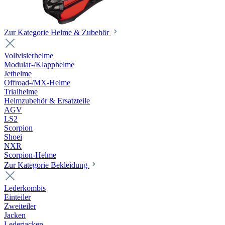
Zur Kategorie Helme & Zubehör
Vollvisierhelme
Modular-/Klapphelme
Jethelme
Offroad-/MX-Helme
Trialhelme
Helmzubehör & Ersatzteile
AGV
LS2
Scorpion
Shoei
NXR
Scorpion-Helme
Zur Kategorie Bekleidung
Lederkombis
Einteiler
Zweiteiler
Jacken
Lederjacken