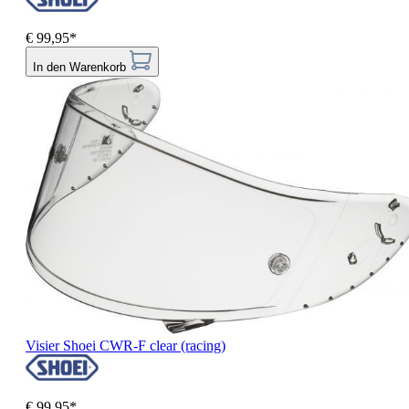
€ 99,95*
In den Warenkorb
Visier Shoei CWR-F clear (racing)
€ 99,95*