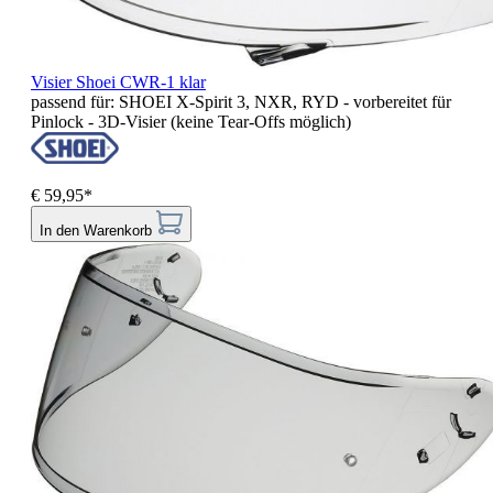
Visier Shoei CWR-1 klar
passend für: SHOEI X-Spirit 3, NXR, RYD - vorbereitet für
Pinlock - 3D-Visier (keine Tear-Offs möglich)
€ 59,95*
In den Warenkorb