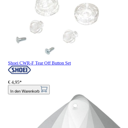
Shoei CWR-F Tear Off Button Set
€ 4,95*
In den Warenkorb