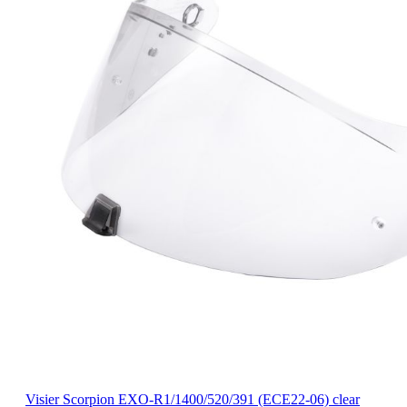
Visier Scorpion EXO-R1/1400/520/391 (ECE22-06) clear