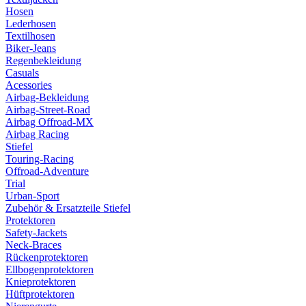
Hosen
Lederhosen
Textilhosen
Biker-Jeans
Regenbekleidung
Casuals
Acessories
Airbag-Bekleidung
Airbag-Street-Road
Airbag Offroad-MX
Airbag Racing
Stiefel
Touring-Racing
Offroad-Adventure
Trial
Urban-Sport
Zubehör & Ersatzteile Stiefel
Protektoren
Safety-Jackets
Neck-Braces
Rückenprotektoren
Ellbogenprotektoren
Knieprotektoren
Hüftprotektoren