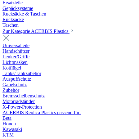
Ersatzteile
Gepäcksysteme
Rucksäcke & Taschen
Rucksäcke
Taschen
Zur Kategorie ACERBIS Plastics
Universalteile
Handschützer
Lenker/Griffe
Lichtmasken
Kotflügel
Tanks/Tankzubehör
Auspuffschutz
Gabelschutz
Zubehör
Bremsscheibenschutz
Motorradständer
X-Power-Protection
ACERBIS Replica Plastics passend für:
Beta
Honda
Kawasaki
KTM