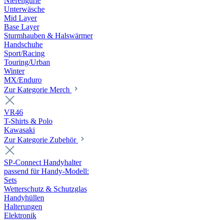
Nierengurte
Unterwäsche
Mid Layer
Base Layer
Sturmhauben & Halswärmer
Handschuhe
Sport/Racing
Touring/Urban
Winter
MX/Enduro
Zur Kategorie Merch
VR46
T-Shirts & Polo
Kawasaki
Zur Kategorie Zubehör
SP-Connect Handyhalter
passend für Handy-Modell:
Sets
Wetterschutz & Schutzglas
Handyhüllen
Halterungen
Elektronik