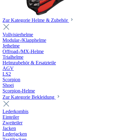
Zur Kategorie Helme & Zubehör
Vollvisierhelme
Modular-/Klapphelme
Jethelme
Offroad-/MX-Helme
Trialhelme
Helmzubehör & Ersatzteile
AGV
LS2
Scorpion
Shoei
Scorpion-Helme
Zur Kategorie Bekleidung
Lederkombis
Einteiler
Zweiteiler
Jacken
Lederjacken
Textiljacken