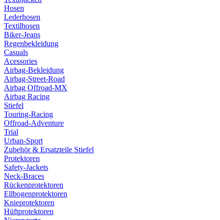
Hosen
Lederhosen
Textilhosen
Biker-Jeans
Regenbekleidung
Casuals
Acessories
Airbag-Bekleidung
Airbag-Street-Road
Airbag Offroad-MX
Airbag Racing
Stiefel
Touring-Racing
Offroad-Adventure
Trial
Urban-Sport
Zubehör & Ersatzteile Stiefel
Protektoren
Safety-Jackets
Neck-Braces
Rückenprotektoren
Ellbogenprotektoren
Knieprotektoren
Hüftprotektoren