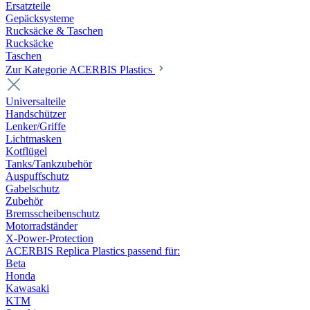
Ersatzteile
Gepäcksysteme
Rucksäcke & Taschen
Rucksäcke
Taschen
Zur Kategorie ACERBIS Plastics
Universalteile
Handschützer
Lenker/Griffe
Lichtmasken
Kotflügel
Tanks/Tankzubehör
Auspuffschutz
Gabelschutz
Zubehör
Bremsscheibenschutz
Motorradständer
X-Power-Protection
ACERBIS Replica Plastics passend für:
Beta
Honda
Kawasaki
KTM