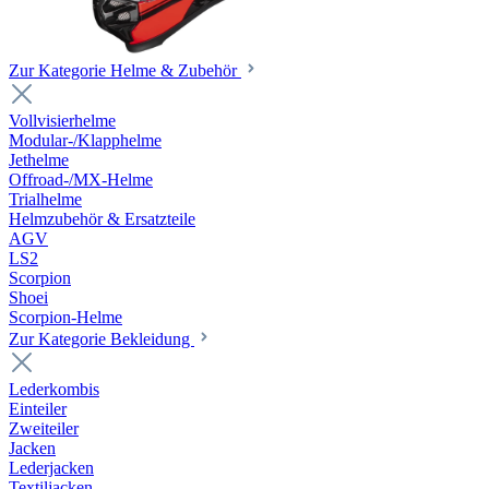
Zur Kategorie Helme & Zubehör
Vollvisierhelme
Modular-/Klapphelme
Jethelme
Offroad-/MX-Helme
Trialhelme
Helmzubehör & Ersatzteile
AGV
LS2
Scorpion
Shoei
Scorpion-Helme
Zur Kategorie Bekleidung
Lederkombis
Einteiler
Zweiteiler
Jacken
Lederjacken
Textiljacken