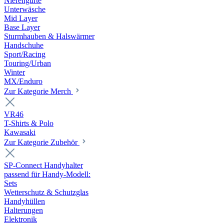
Nierengurte
Unterwäsche
Mid Layer
Base Layer
Sturmhauben & Halswärmer
Handschuhe
Sport/Racing
Touring/Urban
Winter
MX/Enduro
Zur Kategorie Merch
VR46
T-Shirts & Polo
Kawasaki
Zur Kategorie Zubehör
SP-Connect Handyhalter
passend für Handy-Modell:
Sets
Wetterschutz & Schutzglas
Handyhüllen
Halterungen
Elektronik