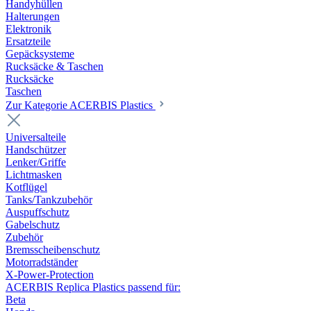
Handyhüllen
Halterungen
Elektronik
Ersatzteile
Gepäcksysteme
Rucksäcke & Taschen
Rucksäcke
Taschen
Zur Kategorie ACERBIS Plastics
Universalteile
Handschützer
Lenker/Griffe
Lichtmasken
Kotflügel
Tanks/Tankzubehör
Auspuffschutz
Gabelschutz
Zubehör
Bremsscheibenschutz
Motorradständer
X-Power-Protection
ACERBIS Replica Plastics passend für:
Beta