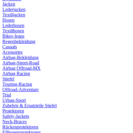
Jacken
Lederjacken
Textiljacken
Hosen
Lederhosen
Textilhosen
Biker-Jeans
Regenbekleidung
Casuals
Acessories
Airbag-Bekleidung
Airbag-Street-Road
Airbag Offroad-MX
Airbag Racing
Stiefel
Touring-Racing
Offroad-Adventure
Trial
Urban-Sport
Zubehör & Ersatzteile Stiefel
Protektoren
Safety-Jackets
Neck-Braces
Rückenprotektoren
Ellbogenprotektoren