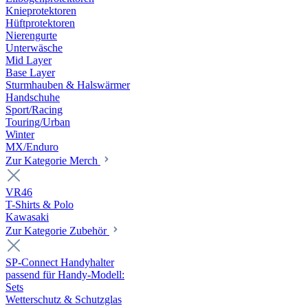
Knieprotektoren
Hüftprotektoren
Nierengurte
Unterwäsche
Mid Layer
Base Layer
Sturmhauben & Halswärmer
Handschuhe
Sport/Racing
Touring/Urban
Winter
MX/Enduro
Zur Kategorie Merch
VR46
T-Shirts & Polo
Kawasaki
Zur Kategorie Zubehör
SP-Connect Handyhalter
passend für Handy-Modell:
Sets
Wetterschutz & Schutzglas