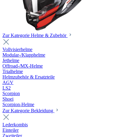
Zur Kategorie Helme & Zubehör
Vollvisierhelme
Modular-/Klapphelme
Jethelme
Offroad-/MX-Helme
Trialhelme
Helmzubehör & Ersatzteile
AGV
LS2
Scorpion
Shoei
Scorpion-Helme
Zur Kategorie Bekleidung
Lederkombis
Einteiler
Zweiteiler