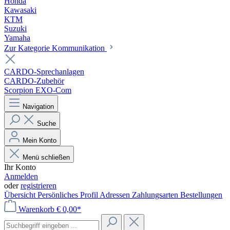
Honda
Kawasaki
KTM
Suzuki
Yamaha
Zur Kategorie Kommunikation
CARDO-Sprechanlagen
CARDO-Zubehör
Scorpion EXO-Com
Navigation
Suche
Mein Konto
Menü schließen
Ihr Konto
Anmelden
oder
registrieren
Übersicht
Persönliches Profil
Adressen
Zahlungsarten
Bestellungen
Warenkorb
€ 0,00*