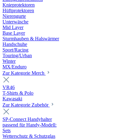
Knieprotektoren
Hüftprotektoren
Nierengurte
Unterwäsche
Mid Layer
Base Layer
Sturmhauben & Halswärmer
Handschuhe
Sport/Racing
Touring/Urban
Winter
MX/Enduro
Zur Kategorie Merch
VR46
T-Shirts & Polo
Kawasaki
Zur Kategorie Zubehör
SP-Connect Handyhalter
passend für Handy-Modell:
Sets
Wetterschutz & Schutzglas