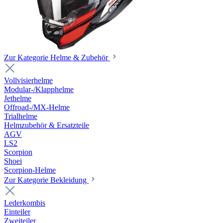
Zur Kategorie Helme & Zubehör
Vollvisierhelme
Modular-/Klapphelme
Jethelme
Offroad-/MX-Helme
Trialhelme
Helmzubehör & Ersatzteile
AGV
LS2
Scorpion
Shoei
Scorpion-Helme
Zur Kategorie Bekleidung
Lederkombis
Einteiler
Zweiteiler