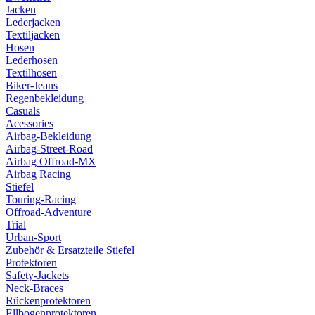
Jacken
Lederjacken
Textiljacken
Hosen
Lederhosen
Textilhosen
Biker-Jeans
Regenbekleidung
Casuals
Acessories
Airbag-Bekleidung
Airbag-Street-Road
Airbag Offroad-MX
Airbag Racing
Stiefel
Touring-Racing
Offroad-Adventure
Trial
Urban-Sport
Zubehör & Ersatzteile Stiefel
Protektoren
Safety-Jackets
Neck-Braces
Rückenprotektoren
Ellbogenprotektoren