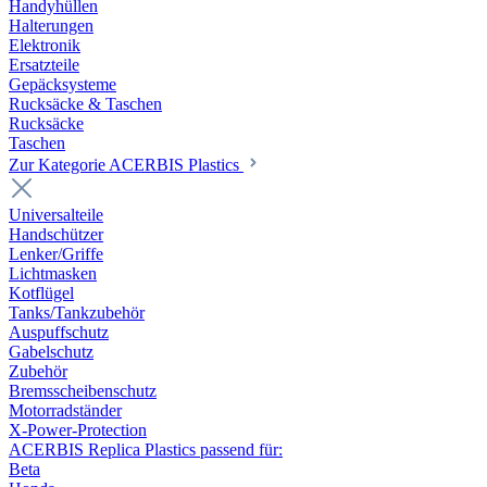
Handyhüllen
Halterungen
Elektronik
Ersatzteile
Gepäcksysteme
Rucksäcke & Taschen
Rucksäcke
Taschen
Zur Kategorie ACERBIS Plastics
Universalteile
Handschützer
Lenker/Griffe
Lichtmasken
Kotflügel
Tanks/Tankzubehör
Auspuffschutz
Gabelschutz
Zubehör
Bremsscheibenschutz
Motorradständer
X-Power-Protection
ACERBIS Replica Plastics passend für:
Beta