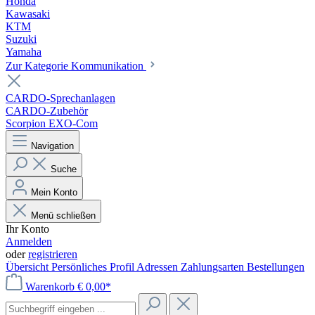
Honda
Kawasaki
KTM
Suzuki
Yamaha
Zur Kategorie Kommunikation
CARDO-Sprechanlagen
CARDO-Zubehör
Scorpion EXO-Com
Navigation
Suche
Mein Konto
Menü schließen
Ihr Konto
Anmelden
oder
registrieren
Übersicht
Persönliches Profil
Adressen
Zahlungsarten
Bestellungen
Warenkorb
€ 0,00*