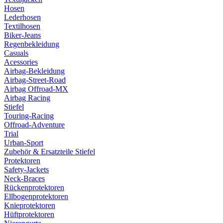
Hosen
Lederhosen
Textilhosen
Biker-Jeans
Regenbekleidung
Casuals
Acessories
Airbag-Bekleidung
Airbag-Street-Road
Airbag Offroad-MX
Airbag Racing
Stiefel
Touring-Racing
Offroad-Adventure
Trial
Urban-Sport
Zubehör & Ersatzteile Stiefel
Protektoren
Safety-Jackets
Neck-Braces
Rückenprotektoren
Ellbogenprotektoren
Knieprotektoren
Hüftprotektoren