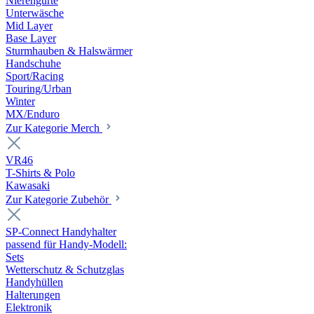
Nierengurte
Unterwäsche
Mid Layer
Base Layer
Sturmhauben & Halswärmer
Handschuhe
Sport/Racing
Touring/Urban
Winter
MX/Enduro
Zur Kategorie Merch
VR46
T-Shirts & Polo
Kawasaki
Zur Kategorie Zubehör
SP-Connect Handyhalter
passend für Handy-Modell:
Sets
Wetterschutz & Schutzglas
Handyhüllen
Halterungen
Elektronik