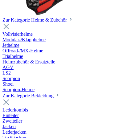
Zur Kategorie Helme & Zubehör
Vollvisierhelme
Modular-/Klapphelme
Jethelme
Offroad-/MX-Helme
Trialhelme
Helmzubehör & Ersatzteile
AGV
LS2
Scorpion
Shoei
Scorpion-Helme
Zur Kategorie Bekleidung
Lederkombis
Einteiler
Zweiteiler
Jacken
Lederjacken
Textiljacken