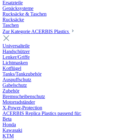
Ersatzteile
Gepäcksysteme
Rucksäcke & Taschen
Rucksäcke
Taschen
Zur Kategorie ACERBIS Plastics
Universalteile
Handschützer
Lenker/Griffe
Lichtmasken
Kotflügel
Tanks/Tankzubehör
Auspuffschutz
Gabelschutz
Zubehör
Bremsscheibenschutz
Motorradständer
X-Power-Protection
ACERBIS Replica Plastics passend für:
Beta
Honda
Kawasaki
KTM