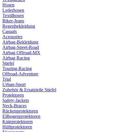
Hosen
Lederhosen
Textilhosen
Biker-Jeans
Regenbekleidung
Casuals
Acessories
Airbag-Bekleidung
Airbag-Street-Road
Airbag Offroad-MX
Airbag Racing
Stiefel
Touring-Racing
Offroad-Adventure
Trial
Urban-Sport
Zubehör & Ersatzteile Stiefel
Protektoren
Safety-Jackets
Neck-Braces
Rückenprotektoren
Ellbogenprotektoren
Knieprotektoren
Hüftprotektoren