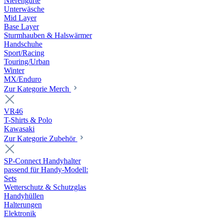
Nierengurte
Unterwäsche
Mid Layer
Base Layer
Sturmhauben & Halswärmer
Handschuhe
Sport/Racing
Touring/Urban
Winter
MX/Enduro
Zur Kategorie Merch
VR46
T-Shirts & Polo
Kawasaki
Zur Kategorie Zubehör
SP-Connect Handyhalter
passend für Handy-Modell:
Sets
Wetterschutz & Schutzglas
Handyhüllen
Halterungen
Elektronik