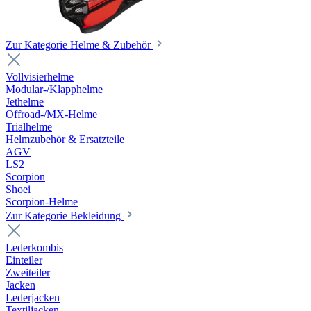
Zur Kategorie Helme & Zubehör
Vollvisierhelme
Modular-/Klapphelme
Jethelme
Offroad-/MX-Helme
Trialhelme
Helmzubehör & Ersatzteile
AGV
LS2
Scorpion
Shoei
Scorpion-Helme
Zur Kategorie Bekleidung
Lederkombis
Einteiler
Zweiteiler
Jacken
Lederjacken
Textiljacken