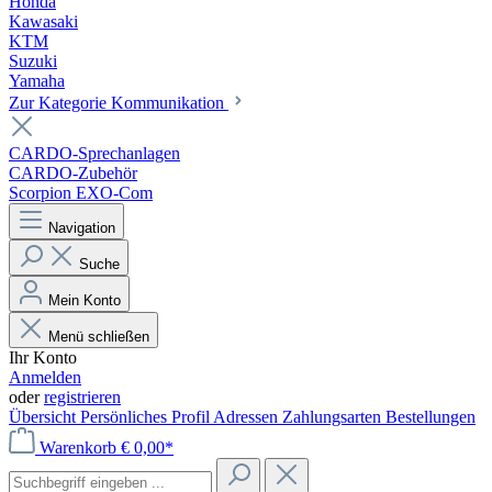
Honda
Kawasaki
KTM
Suzuki
Yamaha
Zur Kategorie Kommunikation
CARDO-Sprechanlagen
CARDO-Zubehör
Scorpion EXO-Com
Navigation
Suche
Mein Konto
Menü schließen
Ihr Konto
Anmelden
oder
registrieren
Übersicht
Persönliches Profil
Adressen
Zahlungsarten
Bestellungen
Warenkorb
€ 0,00*