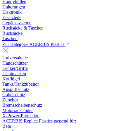
Handyhüllen
Halterungen
Elektronik
Ersatzteile
Gepäcksysteme
Rucksäcke & Taschen
Rucksäcke
Taschen
Zur Kategorie ACERBIS Plastics
Universalteile
Handschützer
Lenker/Griffe
Lichtmasken
Kotflügel
Tanks/Tankzubehör
Auspuffschutz
Gabelschutz
Zubehör
Bremsscheibenschutz
Motorradständer
X-Power-Protection
ACERBIS Replica Plastics passend für:
Beta