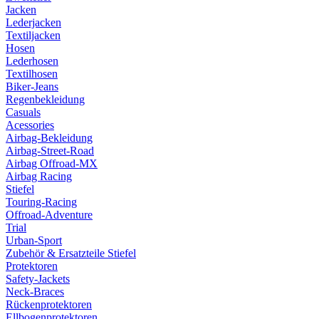
Jacken
Lederjacken
Textiljacken
Hosen
Lederhosen
Textilhosen
Biker-Jeans
Regenbekleidung
Casuals
Acessories
Airbag-Bekleidung
Airbag-Street-Road
Airbag Offroad-MX
Airbag Racing
Stiefel
Touring-Racing
Offroad-Adventure
Trial
Urban-Sport
Zubehör & Ersatzteile Stiefel
Protektoren
Safety-Jackets
Neck-Braces
Rückenprotektoren
Ellbogenprotektoren