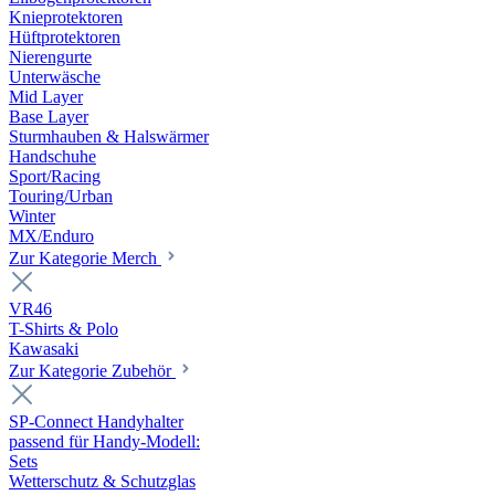
Knieprotektoren
Hüftprotektoren
Nierengurte
Unterwäsche
Mid Layer
Base Layer
Sturmhauben & Halswärmer
Handschuhe
Sport/Racing
Touring/Urban
Winter
MX/Enduro
Zur Kategorie Merch
VR46
T-Shirts & Polo
Kawasaki
Zur Kategorie Zubehör
SP-Connect Handyhalter
passend für Handy-Modell:
Sets
Wetterschutz & Schutzglas