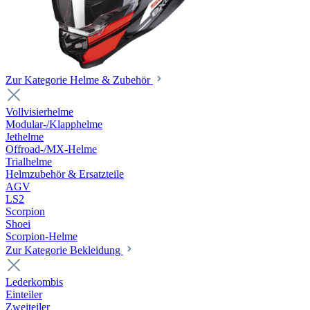
Zur Kategorie Helme & Zubehör
Vollvisierhelme
Modular-/Klapphelme
Jethelme
Offroad-/MX-Helme
Trialhelme
Helmzubehör & Ersatzteile
AGV
LS2
Scorpion
Shoei
Scorpion-Helme
Zur Kategorie Bekleidung
Lederkombis
Einteiler
Zweiteiler