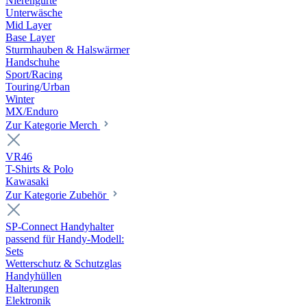
Nierengurte
Unterwäsche
Mid Layer
Base Layer
Sturmhauben & Halswärmer
Handschuhe
Sport/Racing
Touring/Urban
Winter
MX/Enduro
Zur Kategorie Merch
VR46
T-Shirts & Polo
Kawasaki
Zur Kategorie Zubehör
SP-Connect Handyhalter
passend für Handy-Modell:
Sets
Wetterschutz & Schutzglas
Handyhüllen
Halterungen
Elektronik