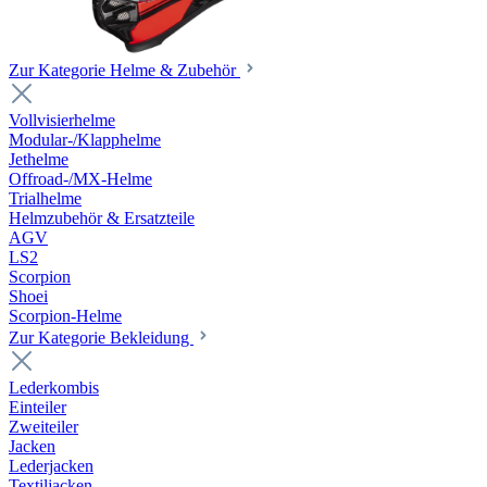
Zur Kategorie Helme & Zubehör
Vollvisierhelme
Modular-/Klapphelme
Jethelme
Offroad-/MX-Helme
Trialhelme
Helmzubehör & Ersatzteile
AGV
LS2
Scorpion
Shoei
Scorpion-Helme
Zur Kategorie Bekleidung
Lederkombis
Einteiler
Zweiteiler
Jacken
Lederjacken
Textiljacken