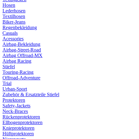
Hosen
Lederhosen
Textilhosen
Biker-Jeans
Regenbekleidung
Casuals
Acessories
Airbag-Bekleidung
Airbag-Street-Road
Airbag Offroad-MX
Airbag Racing
Stiefel
Touring-Racing
Offroad-Adventure
Trial
Urban-Sport
Zubehör & Ersatzteile Stiefel
Protektoren
Safety-Jackets
Neck-Braces
Rückenprotektoren
Ellbogenprotektoren
Knieprotektoren
Hüftprotektoren