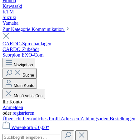
Honda
Kawasaki
KTM
Suzuki
Yamaha
Zur Kategorie Kommunikation
CARDO-Sprechanlagen
CARDO-Zubehör
Scorpion EXO-Com
Navigation
Suche
Mein Konto
Menü schließen
Ihr Konto
Anmelden
oder
registrieren
Übersicht
Persönliches Profil
Adressen
Zahlungsarten
Bestellungen
Warenkorb
€ 0,00*