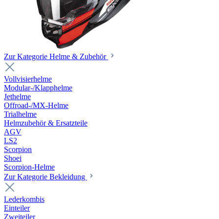
Zur Kategorie Helme & Zubehör
Vollvisierhelme
Modular-/Klapphelme
Jethelme
Offroad-/MX-Helme
Trialhelme
Helmzubehör & Ersatzteile
AGV
LS2
Scorpion
Shoei
Scorpion-Helme
Zur Kategorie Bekleidung
Lederkombis
Einteiler
Zweiteiler