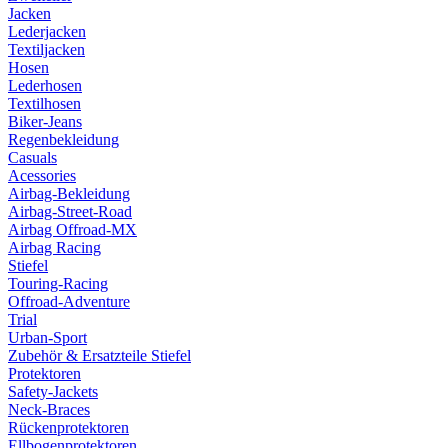
Jacken
Lederjacken
Textiljacken
Hosen
Lederhosen
Textilhosen
Biker-Jeans
Regenbekleidung
Casuals
Acessories
Airbag-Bekleidung
Airbag-Street-Road
Airbag Offroad-MX
Airbag Racing
Stiefel
Touring-Racing
Offroad-Adventure
Trial
Urban-Sport
Zubehör & Ersatzteile Stiefel
Protektoren
Safety-Jackets
Neck-Braces
Rückenprotektoren
Ellbogenprotektoren