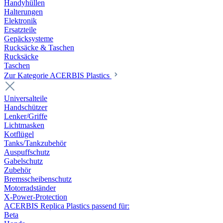
Handyhüllen
Halterungen
Elektronik
Ersatzteile
Gepäcksysteme
Rucksäcke & Taschen
Rucksäcke
Taschen
Zur Kategorie ACERBIS Plastics
Universalteile
Handschützer
Lenker/Griffe
Lichtmasken
Kotflügel
Tanks/Tankzubehör
Auspuffschutz
Gabelschutz
Zubehör
Bremsscheibenschutz
Motorradständer
X-Power-Protection
ACERBIS Replica Plastics passend für:
Beta