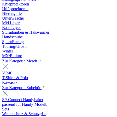
Knieprotektoren
Hüftprotektoren
Nierengurte
Unterwäsche
Mid Layer
Base Layer
Sturmhauben & Halswärmer
Handschuhe
Sport/Racing
Touring/Urban
Winter
MX/Enduro
Zur Kategorie Merch
VR46
T-Shirts & Polo
Kawasaki
Zur Kategorie Zubehör
SP-Connect Handyhalter
passend für Handy-Modell:
Sets
Wetterschutz & Schutzglas