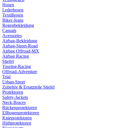
Hosen
Lederhosen
Textilhosen
Biker-Jeans
Regenbekleidung
Casuals
Acessories
Airbag-Bekleidung
Airbag-Street-Road
Airbag Offroad-MX
Airbag Racing
Stiefel
Touring-Racing
Offroad-Adventure
Trial
Urban-Sport
Zubehör & Ersatzteile Stiefel
Protektoren
Safety-Jackets
Neck-Braces
Rückenprotektoren
Ellbogenprotektoren
Knieprotektoren
Hüftprotektoren