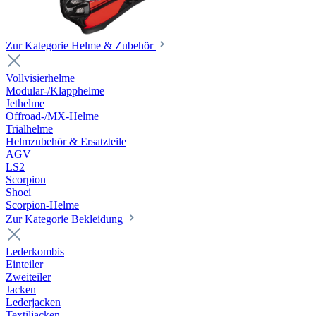
Zur Kategorie Helme & Zubehör
Vollvisierhelme
Modular-/Klapphelme
Jethelme
Offroad-/MX-Helme
Trialhelme
Helmzubehör & Ersatzteile
AGV
LS2
Scorpion
Shoei
Scorpion-Helme
Zur Kategorie Bekleidung
Lederkombis
Einteiler
Zweiteiler
Jacken
Lederjacken
Textiljacken