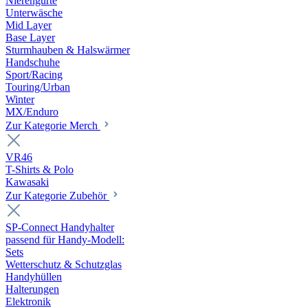
Nierengurte
Unterwäsche
Mid Layer
Base Layer
Sturmhauben & Halswärmer
Handschuhe
Sport/Racing
Touring/Urban
Winter
MX/Enduro
Zur Kategorie Merch
VR46
T-Shirts & Polo
Kawasaki
Zur Kategorie Zubehör
SP-Connect Handyhalter
passend für Handy-Modell:
Sets
Wetterschutz & Schutzglas
Handyhüllen
Halterungen
Elektronik