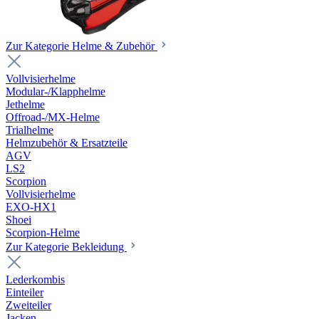
Zur Kategorie Helme & Zubehör
Vollvisierhelme
Modular-/Klapphelme
Jethelme
Offroad-/MX-Helme
Trialhelme
Helmzubehör & Ersatzteile
AGV
LS2
Scorpion
Vollvisierhelme
EXO-HX1
Shoei
Scorpion-Helme
Zur Kategorie Bekleidung
Lederkombis
Einteiler
Zweiteiler
Jacken