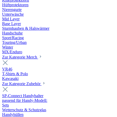
Knieprotektoren
Hüftprotektoren
Nierengurte
Unterwäsche
Mid Layer
Base Layer
Sturmhauben & Halswärmer
Handschuhe
Sport/Racing
Touring/Urban
Winter
MX/Enduro
Zur Kategorie Merch
VR46
T-Shirts & Polo
Kawasaki
Zur Kategorie Zubehör
SP-Connect Handyhalter
passend für Handy-Modell:
Sets
Wetterschutz & Schutzglas
Handyhüllen