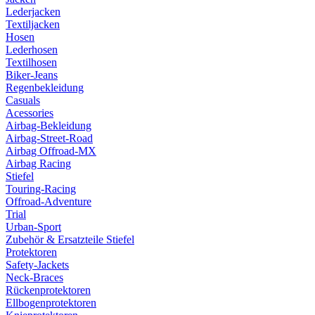
Lederjacken
Textiljacken
Hosen
Lederhosen
Textilhosen
Biker-Jeans
Regenbekleidung
Casuals
Acessories
Airbag-Bekleidung
Airbag-Street-Road
Airbag Offroad-MX
Airbag Racing
Stiefel
Touring-Racing
Offroad-Adventure
Trial
Urban-Sport
Zubehör & Ersatzteile Stiefel
Protektoren
Safety-Jackets
Neck-Braces
Rückenprotektoren
Ellbogenprotektoren