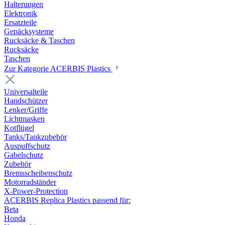
Halterungen
Elektronik
Ersatzteile
Gepäcksysteme
Rucksäcke & Taschen
Rucksäcke
Taschen
Zur Kategorie ACERBIS Plastics
Universalteile
Handschützer
Lenker/Griffe
Lichtmasken
Kotflügel
Tanks/Tankzubehör
Auspuffschutz
Gabelschutz
Zubehör
Bremsscheibenschutz
Motorradständer
X-Power-Protection
ACERBIS Replica Plastics passend für:
Beta
Honda