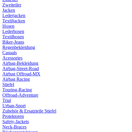
Zweiteiler
Jacken
Lederjacken
Textiljacken
Hosen
Lederhosen
Textilhosen
Biker-Jeans
Regenbekleidung
Casuals
Acessories
Airbag-Bekleidung
Airbag-Street-Road
Airbag Offroad-MX
Airbag Racing
Stiefel
Touring-Racing
Offroad-Adventure
Trial
Urban-Sport
Zubehör & Ersatzteile Stiefel
Protektoren
Safety-Jackets
Neck-Braces