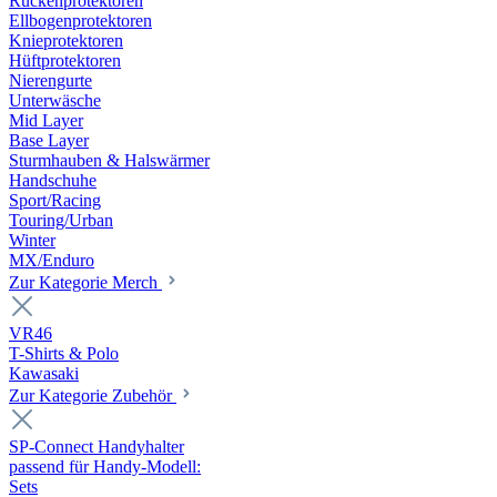
Rückenprotektoren
Ellbogenprotektoren
Knieprotektoren
Hüftprotektoren
Nierengurte
Unterwäsche
Mid Layer
Base Layer
Sturmhauben & Halswärmer
Handschuhe
Sport/Racing
Touring/Urban
Winter
MX/Enduro
Zur Kategorie Merch
VR46
T-Shirts & Polo
Kawasaki
Zur Kategorie Zubehör
SP-Connect Handyhalter
passend für Handy-Modell:
Sets