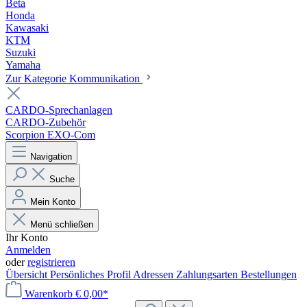
Beta
Honda
Kawasaki
KTM
Suzuki
Yamaha
Zur Kategorie Kommunikation
CARDO-Sprechanlagen
CARDO-Zubehör
Scorpion EXO-Com
Navigation
Suche
Mein Konto
Menü schließen
Ihr Konto
Anmelden
oder
registrieren
Übersicht
Persönliches Profil
Adressen
Zahlungsarten
Bestellungen
Warenkorb
€ 0,00*