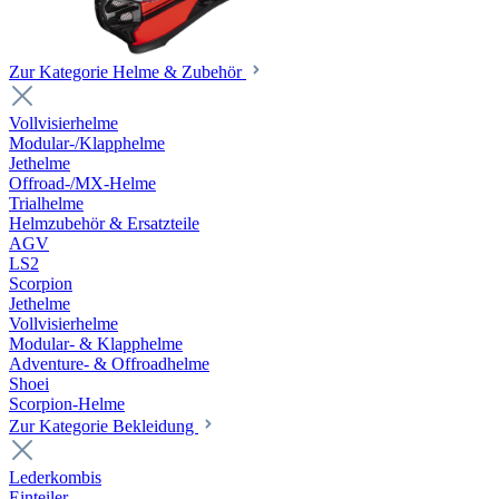
Zur Kategorie Helme & Zubehör
Vollvisierhelme
Modular-/Klapphelme
Jethelme
Offroad-/MX-Helme
Trialhelme
Helmzubehör & Ersatzteile
AGV
LS2
Scorpion
Jethelme
Vollvisierhelme
Modular- & Klapphelme
Adventure- & Offroadhelme
Shoei
Scorpion-Helme
Zur Kategorie Bekleidung
Lederkombis
Einteiler