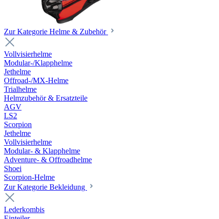
Zur Kategorie Helme & Zubehör
Vollvisierhelme
Modular-/Klapphelme
Jethelme
Offroad-/MX-Helme
Trialhelme
Helmzubehör & Ersatzteile
AGV
LS2
Scorpion
Jethelme
Vollvisierhelme
Modular- & Klapphelme
Adventure- & Offroadhelme
Shoei
Scorpion-Helme
Zur Kategorie Bekleidung
Lederkombis
Einteiler