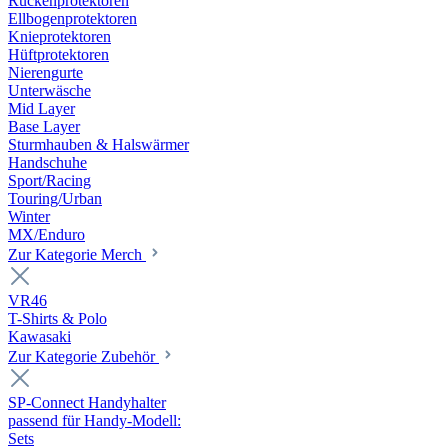
Rückenprotektoren
Ellbogenprotektoren
Knieprotektoren
Hüftprotektoren
Nierengurte
Unterwäsche
Mid Layer
Base Layer
Sturmhauben & Halswärmer
Handschuhe
Sport/Racing
Touring/Urban
Winter
MX/Enduro
Zur Kategorie Merch
VR46
T-Shirts & Polo
Kawasaki
Zur Kategorie Zubehör
SP-Connect Handyhalter
passend für Handy-Modell:
Sets