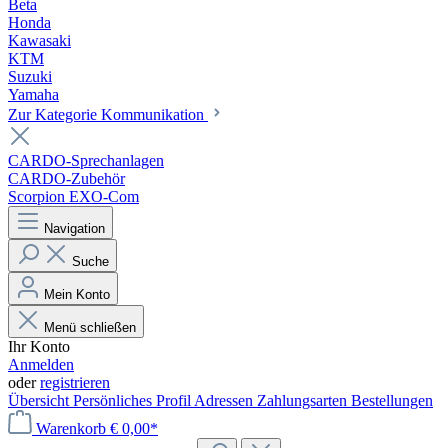
Beta
Honda
Kawasaki
KTM
Suzuki
Yamaha
Zur Kategorie Kommunikation
CARDO-Sprechanlagen
CARDO-Zubehör
Scorpion EXO-Com
Navigation
Suche
Mein Konto
Menü schließen
Ihr Konto
Anmelden
oder
registrieren
Übersicht
Persönliches Profil
Adressen
Zahlungsarten
Bestellungen
Warenkorb
€ 0,00*