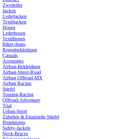
Zweiteiler
Jacken
Lederjacken
Textiljacken
Hosen
Lederhosen
Textilhosen
Biker-Jeans
Regenbekleidung
Casuals
Acessories
Airbag-Bekleidung
Airbag-Street-Road
Airbag Offroad-MX
Airbag Racing
Stiefel
Touring-Racing
Offroad-Adventure
Trial
Urban-Sport
Zubehör & Ersatzteile Stiefel
Protektoren
Safety-Jackets
Neck-Braces