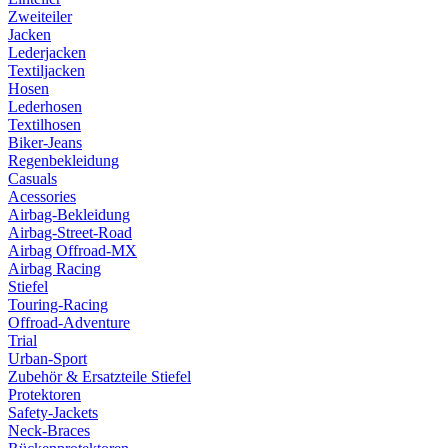
Zweiteiler
Jacken
Lederjacken
Textiljacken
Hosen
Lederhosen
Textilhosen
Biker-Jeans
Regenbekleidung
Casuals
Acessories
Airbag-Bekleidung
Airbag-Street-Road
Airbag Offroad-MX
Airbag Racing
Stiefel
Touring-Racing
Offroad-Adventure
Trial
Urban-Sport
Zubehör & Ersatzteile Stiefel
Protektoren
Safety-Jackets
Neck-Braces