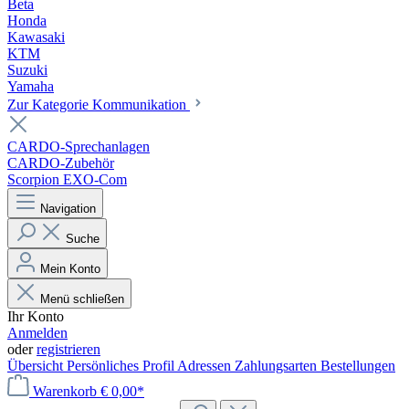
Beta
Honda
Kawasaki
KTM
Suzuki
Yamaha
Zur Kategorie Kommunikation
CARDO-Sprechanlagen
CARDO-Zubehör
Scorpion EXO-Com
Navigation
Suche
Mein Konto
Menü schließen
Ihr Konto
Anmelden
oder
registrieren
Übersicht
Persönliches Profil
Adressen
Zahlungsarten
Bestellungen
Warenkorb
€ 0,00*