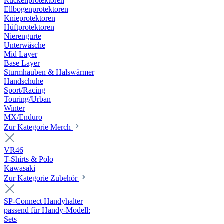
Rückenprotektoren
Ellbogenprotektoren
Knieprotektoren
Hüftprotektoren
Nierengurte
Unterwäsche
Mid Layer
Base Layer
Sturmhauben & Halswärmer
Handschuhe
Sport/Racing
Touring/Urban
Winter
MX/Enduro
Zur Kategorie Merch
VR46
T-Shirts & Polo
Kawasaki
Zur Kategorie Zubehör
SP-Connect Handyhalter
passend für Handy-Modell:
Sets