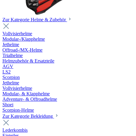
Zur Kategorie Helme & Zubehör
Vollvisierhelme
Modular-/Klapphelme
Jethelme
Offroad-/MX-Helme
Trialhelme
Helmzubehör & Ersatzteile
AGV
LS2
Scorpion
Jethelme
Vollvisierhelme
Modular- & Klapphelme
Adventure- & Offroadhelme
Shoei
Scorpion-Helme
Zur Kategorie Bekleidung
Lederkombis
Einteiler