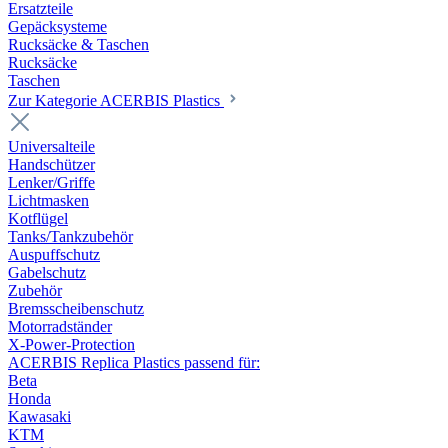
Ersatzteile
Gepäcksysteme
Rucksäcke & Taschen
Rucksäcke
Taschen
Zur Kategorie ACERBIS Plastics
Universalteile
Handschützer
Lenker/Griffe
Lichtmasken
Kotflügel
Tanks/Tankzubehör
Auspuffschutz
Gabelschutz
Zubehör
Bremsscheibenschutz
Motorradständer
X-Power-Protection
ACERBIS Replica Plastics passend für:
Beta
Honda
Kawasaki
KTM