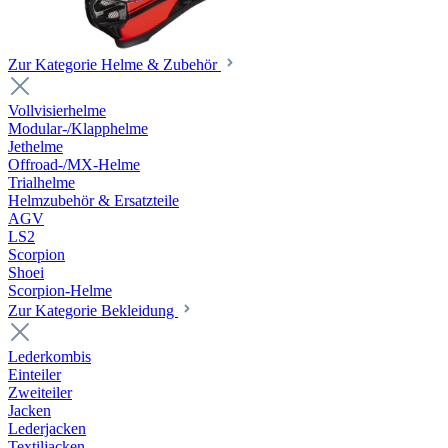
Zur Kategorie Helme & Zubehör
Vollvisierhelme
Modular-/Klapphelme
Jethelme
Offroad-/MX-Helme
Trialhelme
Helmzubehör & Ersatzteile
AGV
LS2
Scorpion
Shoei
Scorpion-Helme
Zur Kategorie Bekleidung
Lederkombis
Einteiler
Zweiteiler
Jacken
Lederjacken
Textiljacken