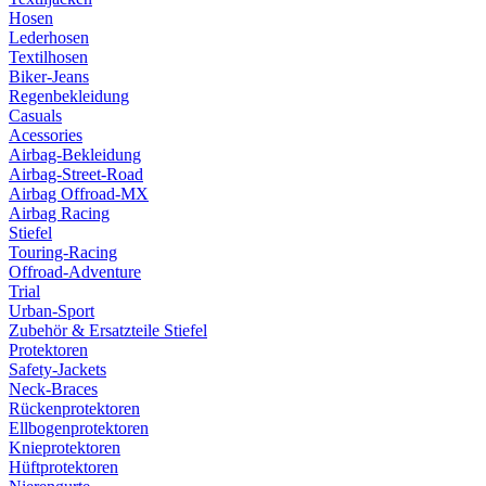
Hosen
Lederhosen
Textilhosen
Biker-Jeans
Regenbekleidung
Casuals
Acessories
Airbag-Bekleidung
Airbag-Street-Road
Airbag Offroad-MX
Airbag Racing
Stiefel
Touring-Racing
Offroad-Adventure
Trial
Urban-Sport
Zubehör & Ersatzteile Stiefel
Protektoren
Safety-Jackets
Neck-Braces
Rückenprotektoren
Ellbogenprotektoren
Knieprotektoren
Hüftprotektoren