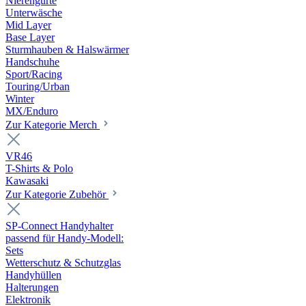
Nierengurte
Unterwäsche
Mid Layer
Base Layer
Sturmhauben & Halswärmer
Handschuhe
Sport/Racing
Touring/Urban
Winter
MX/Enduro
Zur Kategorie Merch
VR46
T-Shirts & Polo
Kawasaki
Zur Kategorie Zubehör
SP-Connect Handyhalter
passend für Handy-Modell:
Sets
Wetterschutz & Schutzglas
Handyhüllen
Halterungen
Elektronik