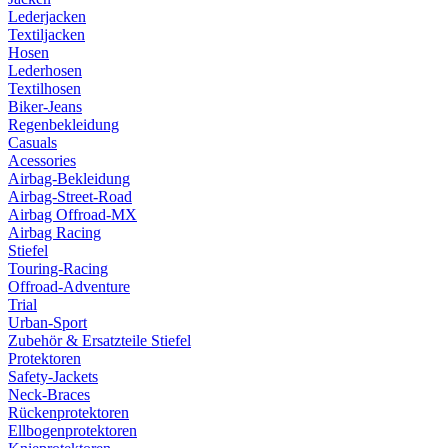
Lederjacken
Textiljacken
Hosen
Lederhosen
Textilhosen
Biker-Jeans
Regenbekleidung
Casuals
Acessories
Airbag-Bekleidung
Airbag-Street-Road
Airbag Offroad-MX
Airbag Racing
Stiefel
Touring-Racing
Offroad-Adventure
Trial
Urban-Sport
Zubehör & Ersatzteile Stiefel
Protektoren
Safety-Jackets
Neck-Braces
Rückenprotektoren
Ellbogenprotektoren