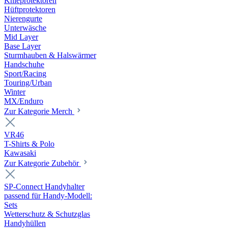
Knieprotektoren
Hüftprotektoren
Nierengurte
Unterwäsche
Mid Layer
Base Layer
Sturmhauben & Halswärmer
Handschuhe
Sport/Racing
Touring/Urban
Winter
MX/Enduro
Zur Kategorie Merch
VR46
T-Shirts & Polo
Kawasaki
Zur Kategorie Zubehör
SP-Connect Handyhalter
passend für Handy-Modell:
Sets
Wetterschutz & Schutzglas
Handyhüllen