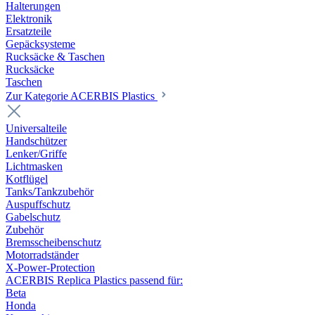
Halterungen
Elektronik
Ersatzteile
Gepäcksysteme
Rucksäcke & Taschen
Rucksäcke
Taschen
Zur Kategorie ACERBIS Plastics
Universalteile
Handschützer
Lenker/Griffe
Lichtmasken
Kotflügel
Tanks/Tankzubehör
Auspuffschutz
Gabelschutz
Zubehör
Bremsscheibenschutz
Motorradständer
X-Power-Protection
ACERBIS Replica Plastics passend für:
Beta
Honda