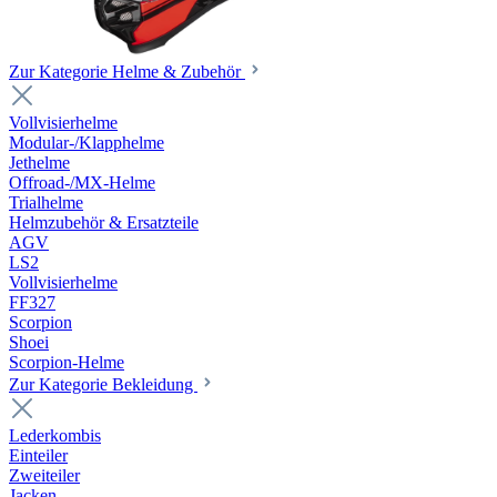
Zur Kategorie Helme & Zubehör
Vollvisierhelme
Modular-/Klapphelme
Jethelme
Offroad-/MX-Helme
Trialhelme
Helmzubehör & Ersatzteile
AGV
LS2
Vollvisierhelme
FF327
Scorpion
Shoei
Scorpion-Helme
Zur Kategorie Bekleidung
Lederkombis
Einteiler
Zweiteiler
Jacken