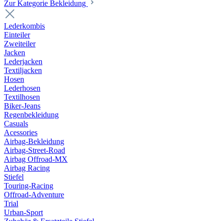
Zur Kategorie Bekleidung
Lederkombis
Einteiler
Zweiteiler
Jacken
Lederjacken
Textiljacken
Hosen
Lederhosen
Textilhosen
Biker-Jeans
Regenbekleidung
Casuals
Acessories
Airbag-Bekleidung
Airbag-Street-Road
Airbag Offroad-MX
Airbag Racing
Stiefel
Touring-Racing
Offroad-Adventure
Trial
Urban-Sport