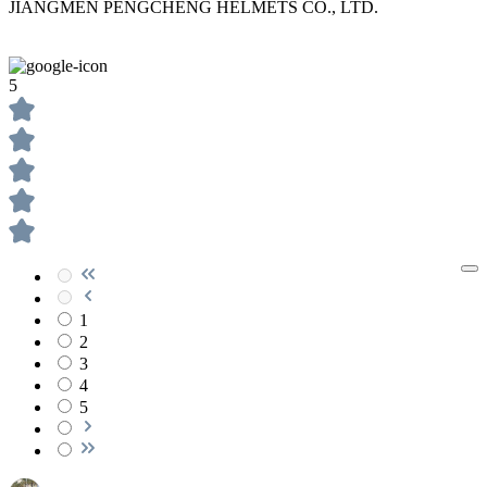
JIANGMEN PENGCHENG HELMETS CO., LTD.
5
1
2
3
4
5