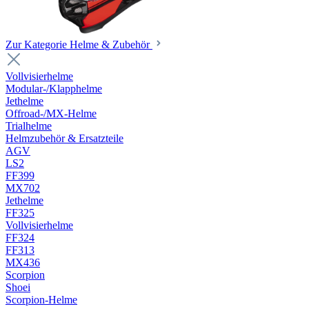
Zur Kategorie Helme & Zubehör
Vollvisierhelme
Modular-/Klapphelme
Jethelme
Offroad-/MX-Helme
Trialhelme
Helmzubehör & Ersatzteile
AGV
LS2
FF399
MX702
Jethelme
FF325
Vollvisierhelme
FF324
FF313
MX436
Scorpion
Shoei
Scorpion-Helme