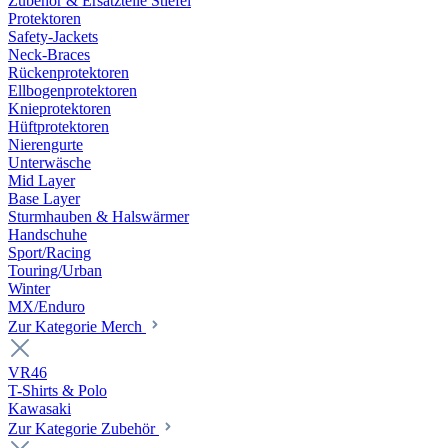
Zubehör & Ersatzteile Stiefel
Protektoren
Safety-Jackets
Neck-Braces
Rückenprotektoren
Ellbogenprotektoren
Knieprotektoren
Hüftprotektoren
Nierengurte
Unterwäsche
Mid Layer
Base Layer
Sturmhauben & Halswärmer
Handschuhe
Sport/Racing
Touring/Urban
Winter
MX/Enduro
Zur Kategorie Merch
VR46
T-Shirts & Polo
Kawasaki
Zur Kategorie Zubehör