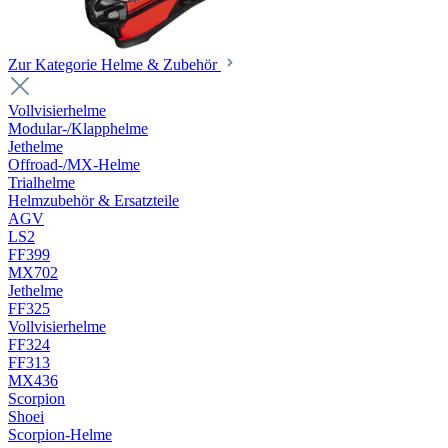
Zur Kategorie Helme & Zubehör
Vollvisierhelme
Modular-/Klapphelme
Jethelme
Offroad-/MX-Helme
Trialhelme
Helmzubehör & Ersatzteile
AGV
LS2
FF399
MX702
Jethelme
FF325
Vollvisierhelme
FF324
FF313
MX436
Scorpion
Shoei
Scorpion-Helme