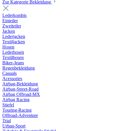
Zur Kategorie Bekleidung
Lederkombis
Einteiler
Zweiteiler
Jacken
Lederjacken
Textiljacken
Hosen
Lederhosen
Textilhosen
Biker-Jeans
Regenbekleidung
Casuals
Acessories
Airbag-Bekleidung
Airbag-Street-Road
Airbag Offroad-MX
Airbag Racing
Stiefel
Touring-Racing
Offroad-Adventure
Trial
Urban-Sport