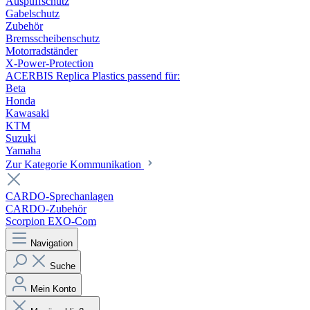
Auspuffschutz
Gabelschutz
Zubehör
Bremsscheibenschutz
Motorradständer
X-Power-Protection
ACERBIS Replica Plastics passend für:
Beta
Honda
Kawasaki
KTM
Suzuki
Yamaha
Zur Kategorie Kommunikation
CARDO-Sprechanlagen
CARDO-Zubehör
Scorpion EXO-Com
Navigation
Suche
Mein Konto