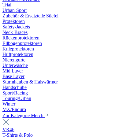
Trial
Urban-Sport
Zubehör & Ersatzteile Stiefel
Protektoren
Safety-Jackets
Neck-Braces
Rückenprotektoren
Ellbogenprotektoren
Knieprotektoren
Hüftprotektoren
Nierengurte
Unterwäsche
Mid Layer
Base Layer
Sturmhauben & Halswärmer
Handschuhe
Sport/Racing
Touring/Urban
Winter
MX/Enduro
Zur Kategorie Merch
VR46
T-Shirts & Polo