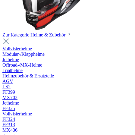
Zur Kategorie Helme & Zubehör
Vollvisierhelme
Modular-/Klapphelme
Jethelme
Offroad-/MX-Helme
Trialhelme
Helmzubehör & Ersatzteile
AGV
LS2
FF399
MX702
Jethelme
FF325
Vollvisierhelme
FF324
FF313
MX436