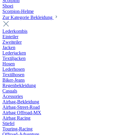
Scorpion
Shoei
Scorpion-Helme
Zur Kategorie Bekleidung
Lederkombis
Einteiler
Zweiteiler
Jacken
Lederjacken
Textiljacken
Hosen
Lederhosen
Textilhosen
Biker-Jeans
Regenbekleidung
Casuals
Acessories
Airbag-Bekleidung
Airbag-Street-Road
Airbag Offroad-MX
Airbag Racing
Stiefel
Touring-Racing
Offroad-Adventure