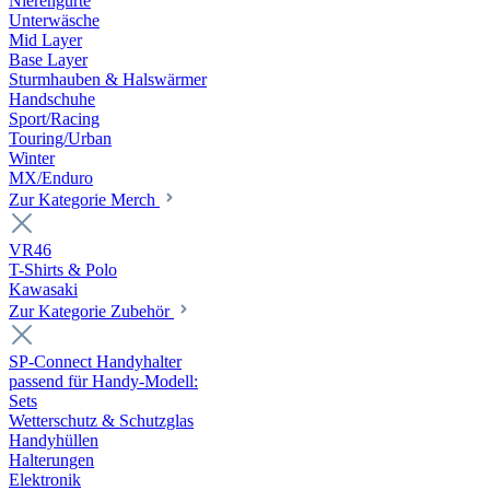
Nierengurte
Unterwäsche
Mid Layer
Base Layer
Sturmhauben & Halswärmer
Handschuhe
Sport/Racing
Touring/Urban
Winter
MX/Enduro
Zur Kategorie Merch
VR46
T-Shirts & Polo
Kawasaki
Zur Kategorie Zubehör
SP-Connect Handyhalter
passend für Handy-Modell:
Sets
Wetterschutz & Schutzglas
Handyhüllen
Halterungen
Elektronik