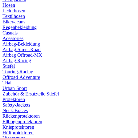
Hosen
Lederhosen
Textilhosen
Biker-Jeans
Regenbekleidung
Casuals
Acessories
Airbag-Bekleidung
Airbag-Street-Road
Airbag Offroad-MX
Airbag Racing
Stiefel
Touring-Racing
Offroad-Adventure
Trial
Urban-Sport
Zubehör & Ersatzteile Stiefel
Protektoren
Safety-Jackets
Neck-Braces
Rückenprotektoren
Ellbogenprotektoren
Knieprotektoren
Hüftprotektoren