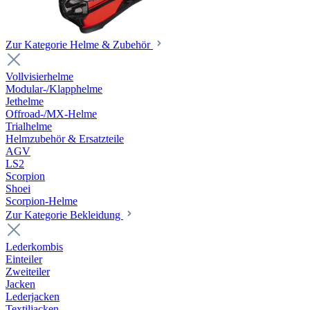
Zur Kategorie Helme & Zubehör
Vollvisierhelme
Modular-/Klapphelme
Jethelme
Offroad-/MX-Helme
Trialhelme
Helmzubehör & Ersatzteile
AGV
LS2
Scorpion
Shoei
Scorpion-Helme
Zur Kategorie Bekleidung
Lederkombis
Einteiler
Zweiteiler
Jacken
Lederjacken
Textiljacken