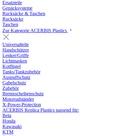
Ersatzteile
Gepäcksysteme
Rucksäcke & Taschen
Rucksäcke
Taschen
Zur Kategorie ACERBIS Plastics
Universalteile
Handschützer
Lenker/Griffe
Lichtmasken
Kotflügel
Tanks/Tankzubehör
Auspuffschutz
Gabelschutz
Zubehör
Bremsscheibenschutz
Motorradständer
X-Power-Protection
ACERBIS Replica Plastics passend für:
Beta
Honda
Kawasaki
KTM