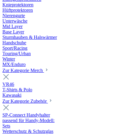
Knieprotektoren
Hüftprotektoren
Nierengurte
Unterwäsche
Mid Layer
Base Layer
Sturmhauben & Halswärmer
Handschuhe
Sport/Racing
Touring/Urban
Winter
MX/Enduro
Zur Kategorie Merch
VR46
T-Shirts & Polo
Kawasaki
Zur Kategorie Zubehör
SP-Connect Handyhalter
passend für Handy-Modell:
Sets
Wetterschutz & Schutzglas