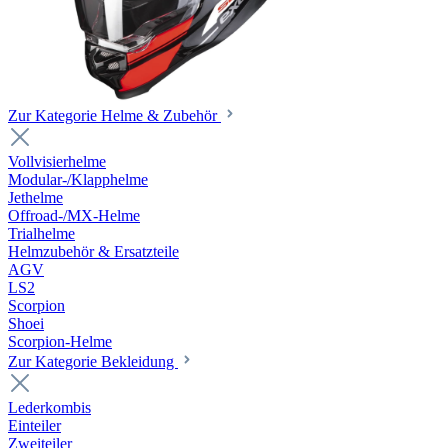
Zur Kategorie Helme & Zubehör
Vollvisierhelme
Modular-/Klapphelme
Jethelme
Offroad-/MX-Helme
Trialhelme
Helmzubehör & Ersatzteile
AGV
LS2
Scorpion
Shoei
Scorpion-Helme
Zur Kategorie Bekleidung
Lederkombis
Einteiler
Zweiteiler