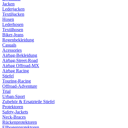
Jacken
Lederjacken
Textiljacken
Hosen
Lederhosen
Textilhosen
Biker-Jeans
Regenbekleidung
Casuals
Acessories
Airbag-Bekleidung
Airbag-Street-Road
Airbag Offroad-MX
Airbag Racing
Stiefel
Touring-Racing
Offroad-Adventure
Trial
Urban-Sport
Zubehör & Ersatzteile Stiefel
Protektoren
Safety-Jackets
Neck-Braces
Rückenprotektoren
Ellbogenprotektoren