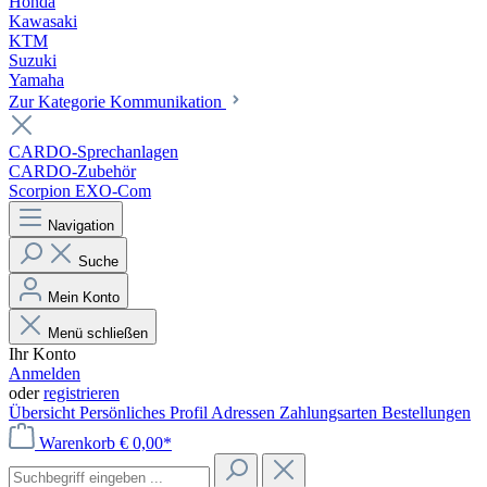
Honda
Kawasaki
KTM
Suzuki
Yamaha
Zur Kategorie Kommunikation
CARDO-Sprechanlagen
CARDO-Zubehör
Scorpion EXO-Com
Navigation
Suche
Mein Konto
Menü schließen
Ihr Konto
Anmelden
oder
registrieren
Übersicht
Persönliches Profil
Adressen
Zahlungsarten
Bestellungen
Warenkorb
€ 0,00*