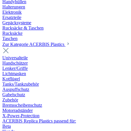
Handyhüllen
Halterungen
Elektronik
Ersatzteile
Gepäcksysteme
Rucksäcke & Taschen
Rucksäcke
Taschen
Zur Kategorie ACERBIS Plastics
Universalteile
Handschützer
Lenker/Griffe
Lichtmasken
Kotflügel
Tanks/Tankzubehör
Auspuffschutz
Gabelschutz
Zubehör
Bremsscheibenschutz
Motorradständer
X-Power-Protection
ACERBIS Replica Plastics passend für:
Beta